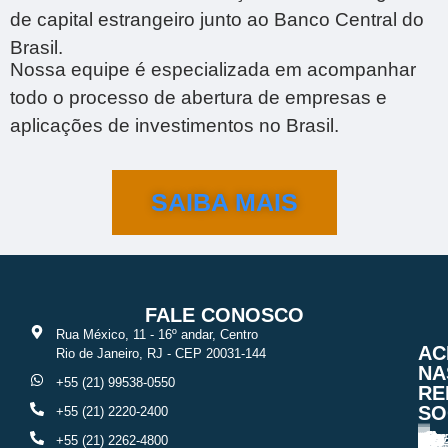
de capital estrangeiro junto ao Banco Central do
Brasil.
Nossa equipe é especializada em acompanhar
todo o processo de abertura de empresas e
aplicações de investimentos no Brasil.
SAIBA MAIS
FALE CONOSCO
Rua México, 11 - 16º andar, Centro
AC
Rio de Janeiro, RJ - CEP 20031-144
NA
+55 (21) 99538-0550
RE
SO
+55 (21) 2220-2400
+55 (21) 2262-4800